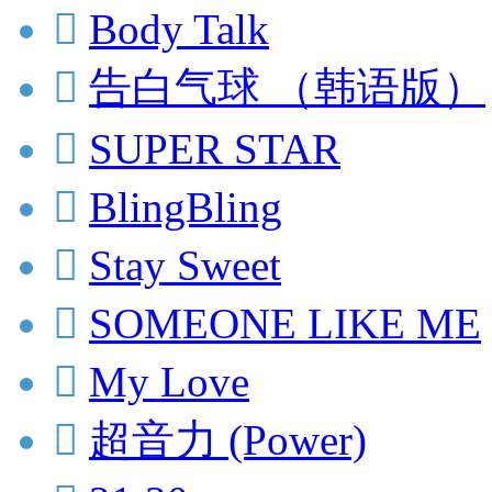

Body Talk

告白气球 （韩语版）

SUPER STAR

BlingBling

Stay Sweet

SOMEONE LIKE ME

My Love

超音力 (Power)