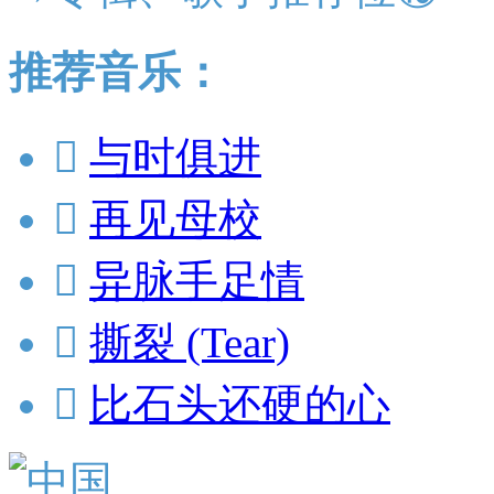
推荐音乐：

与时俱进

再见母校

异脉手足情

撕裂 (Tear)

比石头还硬的心