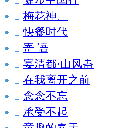

梅花神、

快餐时代

寄 语

宴清都·山风蛊

在我离开之前

念念不忘

承受不起

童趣的春天