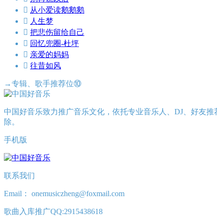

从小爱读鹅鹅鹅

人生梦

把悲伤留给自己

回忆兜圈-杜坪

亲爱的妈妈

往昔如风
→专辑、歌手推荐位⑩
中国好音乐致力推广音乐文化，依托专业音乐人、DJ、好友推
除。
手机版
联系我们
Email： onemusiczheng@foxmail.com
歌曲入库推广QQ:2915438618