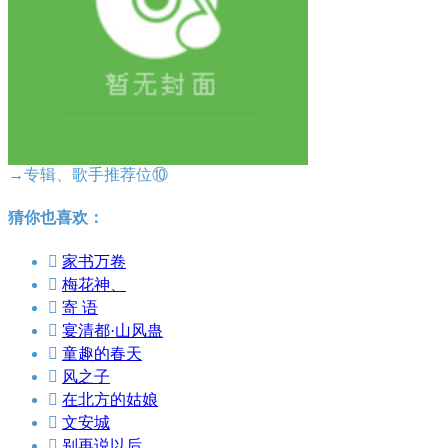
→专辑、歌手推荐位⑩
猜你也喜欢：

家书万卷

梅花神、

寄 语

宴清都·山风蛊

童趣的春天

风之子

在北方的姑娘

文安城

别再说以后