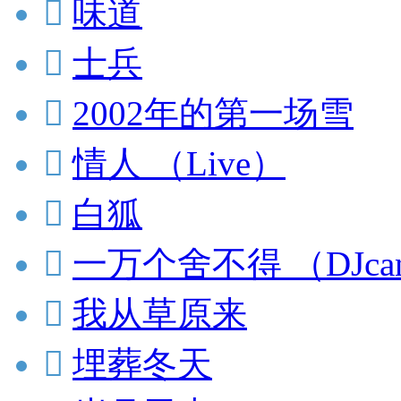

味道

士兵

2002年的第一场雪

情人 （Live）

白狐

一万个舍不得 （DJcan

我从草原来

埋葬冬天