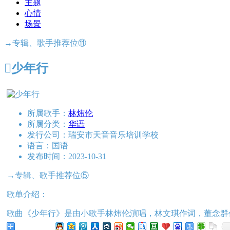
主题
心情
场景
→专辑、歌手推荐位⑪

少年行
所属歌手：
林炜伦
所属分类：
华语
发行公司：
瑞安市天音音乐培训学校
语言：
国语
发布时间：
2023-10-31
→专辑、歌手推荐位⑤
歌单介绍：
歌曲《少年行》是由小歌手林炜伦演唱，林文琪作词，董念群
分享给朋友听