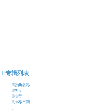

专辑列表

歌曲名称

热度

推荐

推荐日期