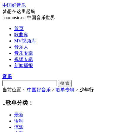
中国好音乐
梦想在这里起航
haomusic.cn 中国音乐世界
首页
歌曲库
MV视频库
音乐人
音乐专辑
视频专辑
新闻播报
音乐
搜 索
当前位置：
中国好音乐
>
歌单专辑
>
少年行

歌单分类：
最新
语种
流派